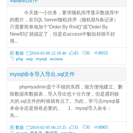
今天接一小任务，要求随机排序显示数据库中
的图片，在SQL Server随机排序（随机取N条记录）
只需要简单地加个“Order By Rnd()"或”Order By
NewID()"就搞定了，但是在access中貌似却很不好
用...
45
0
8955
数据
2010-03-09 22:18:40
php
asp
mysql
access
mysql命令导入导出.sql文件
phpmyadmin是个不错的东西，能方便地建立、删
除数据库数据表，导入导出也十分方便，但是遇到较
大的.sql文件的时候就有点了。为此，学习点mysql基
本命令还是很有必要的。 1、mysql导入命令：
先...
31
0
8905
数据
2010-02-05 06:23:25
mysql
服务器
数据库
apache