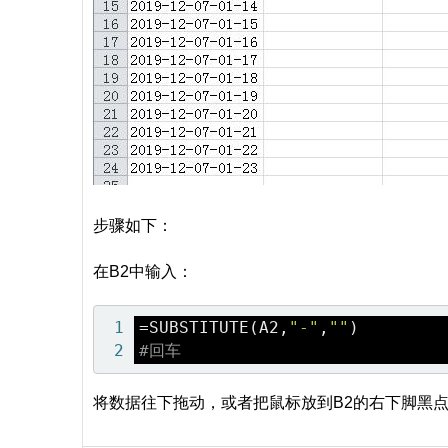
步骤如下：
在B2中输入：
=SUBSTITUTE(A2,
"-"
,
""
)
#回车
将数据往下拖动，或者把鼠标放到B2的右下脚黑