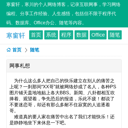
寒窗轩，寒川的个人网络博客，记录互联网事，学习网络
编程、分享工作经验、人生感悟，包括但不限于程序代
码、数据库、Office办公、随笔等内容。
寒窗轩
首页
系统
程序
数据
Office
随笔
首页
随笔
网事札想
为什么这么多人把自己的快乐建立在别人的痛苦之
上呢？一刹那间“XX哥”就被网络炒成了名人，各种PS
图片铺天盖地地贴上各大BBS。新闻、八卦都相互吹
捧着、观望着，争先恐后的报道，乐此不疲！都说了
不要迷恋哥，却还有那么多耐不住寂寞的人追逐着
哥。
难道真的要人家在痛苦中出名了我们才能快乐！还
是静静地坐下来休息一下吧。