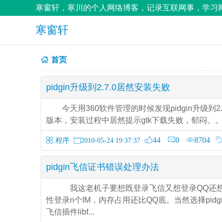
寒窗轩，寒川的个人网络博客，记录互联网事，学习网
寒窗轩
首页
pidgin升级到2.7.0居然安装失败
今天用360软件管理的时候发现pidgin升级到2.7.
版本，安装过程中居然提示gtk下载失败，郁闷。。重
44
0
8704
程序
2010-05-24 19:37:37
pidgin飞信证书错误处理办法
我这老机子要想既登录飞信又想登录QQ还想登
性登录n个IM，内存占用还比QQ底。当然选择pi
飞信插件libf...