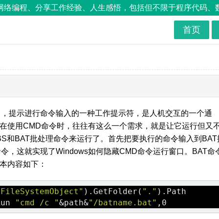
络编程、分享工作经验、人生感悟，包括但不限于程序代码、数据库
首页
中，提示进行命令输入的一种工作提示符，是人机交互的一个通
我们在使用CMD命令时，往往有这么一个需求，就是让它运行但又
S和BAT批处理命令来运行了。首先把要执行的命令输入到BAT
令，这就实现了Windows如何隐藏CMD命令运行窗口。BAT命
脚本内容如下：
.FileSystemObject"
).GetFolder(
"."
).Path
Run 
"cmd /c "
&path&
"/batname.bat"
,0