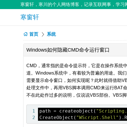
寒窗轩，寒川的个人网络博客，记录互联网事，学习网
寒窗轩
首页
系统
Windows如何隐藏CMD命令运行窗口
CMD，通常指的是命令提示符，它是在操作系统
道。Windows系统中，有着较为普遍的用途。
需要显示命令窗口，如何实现呢？此时就得借助VB
处理文件中，再用VBS脚本调用CMD来运行BAT命
不在此处作过多的说明，仅说说VBS部份。VBS
path = createobject(
"Scripting
CreateObject(
"WScript.Shell"
).