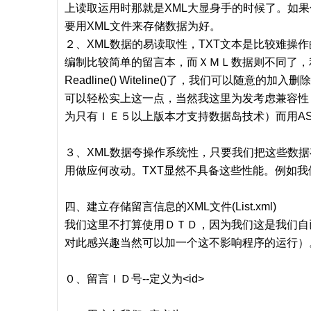
上读取运用时那就是XML大显身手的时候了。如
要用XML文件来存储数据为好。
２、XML数据的易读取性，TXT文本是比较难操
编制比较简单的留言本，而ＸＭＬ数据则不同了，
Readline() Witeline()了，我们可以
可以轻松实上这一点，当然我这里为发考虑兼容性，
为只有ＩＥ５以上版本才支持数据岛技术）而用AS
３、XML数据夸操作系统性，只要我们把这些数据
用做应何改动。TXT显然不具备这些性能。例如我
四、建立存储留言信息的XML文件(List.xml)
我们这里不打算使用ＤＴＤ，因为我们这是我们自
对此感兴趣当然可以加一个这不影响程序的运行）
０、留言ＩＤ号--定义为<id>