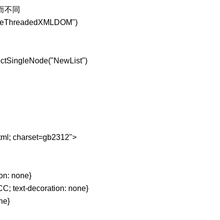
而不同
FreeThreadedXMLDOM")
ctSingleNode("NewList")
tml; charset=gb2312">
ion: none}
CC; text-decoration: none}
ne}