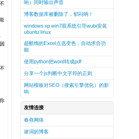
响）同时输出声音
不
博客数据库被删除了，郁闷呐！
能
windows xp win7双系统引导wubi安装
ubuntu linux
都
超酷绚的Excel点选变色，自动求合功
因
能
使用python把word转成pdf
不
分享一个js判断中文字符的正则
。
网站模板对SEO（搜索引擎优化）的影
响
你
友情连接
春燕网络
谢润的博客