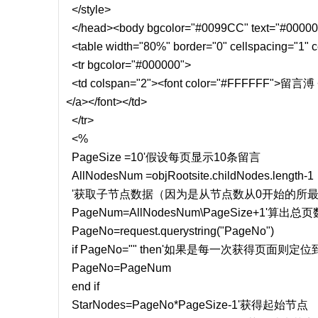
</style>
</head><body bgcolor="#0099CC" text="#00000
<table width="80%" border="0" cellspacing="1" 
<tr bgcolor="#000000">
<td colspan="2"><font color="#FFFFFF">留言溥 
</a></font></td>
</tr>
<%
PageSize =10'假设每页显示10条留言
AllNodesNum =objRootsite.childNodes.length-1
'获取子节点数据（因为是从节点数从0开始的所最
PageNum=AllNodesNum\PageSize+1'算出总页
PageNo=request.querystring("PageNo")
if PageNo="" then'如果是每一次获得页面
PageNo=PageNum
end if
StarNodes=PageNo*PageSize-1'获得起始节点