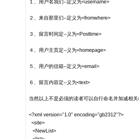
１、用户名我们--定义为<username>
２、来自那里们--定义为<fromwhere>
３、留言时间定--义为<Posttime>
４、用户主页定--义为<homepage>
５、用户的信箱--定义为<email>
６、留言内容定--义为<text>
当然以上不是必须的读者可以自行命名并加减相关标签
<?xml version="1.0" encoding="gb2312"?>
<site>
<NewList>
<list>