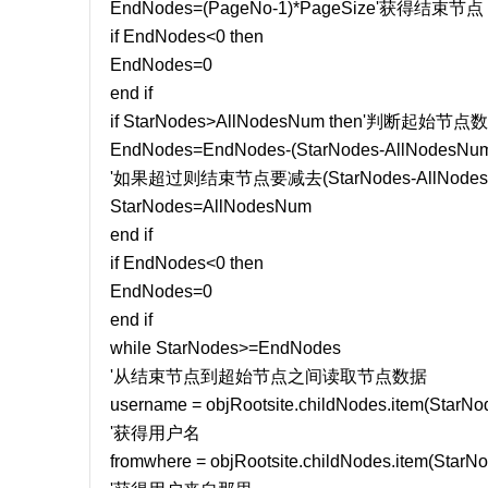
EndNodes=(PageNo-1)*PageSize'获得结束节点
if EndNodes<0 then
EndNodes=0
end if
if StarNodes>AllNodesNum then'判断
EndNodes=EndNodes-(StarNodes-AllNodesNu
'如果超过则结束节点要减去(StarNodes-AllNo
StarNodes=AllNodesNum
end if
if EndNodes<0 then
EndNodes=0
end if
while StarNodes>=EndNodes
'从结束节点到超始节点之间读取节点数据
username = objRootsite.childNodes.item(StarNode
'获得用户名
fromwhere = objRootsite.childNodes.item(StarNod