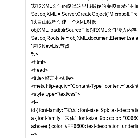
'获取XML文件的路径这里根据你的虚拟目录不同
Set objXML = Server.CreateObject("Microsoft.
'以自由线程创建一个XML对像
objXML.load(strSourceFile)'把XML文件读入内存
Set objRootsite = objXML.documentElement.sele
'选取NewList节点
%>
<html>
<head>
<title>留言本</title>
<meta http-equiv="Content-Type" content="text/h
<style type="text/css">
<!--
td { font-family: "宋体"; font-size: 9pt; text-decorat
a { font-family: "宋体"; font-size: 9pt; color: #0066
a:hover { color: #FF6600; text-decoration: underli
-->